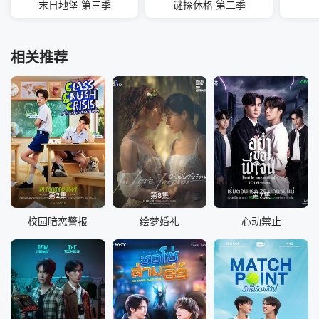
末日地堡 第三季
谜探休格 第二季
相关推荐
第2集
第8集
第7集
校园暗恋警报
绘梦婚礼
心动禁止