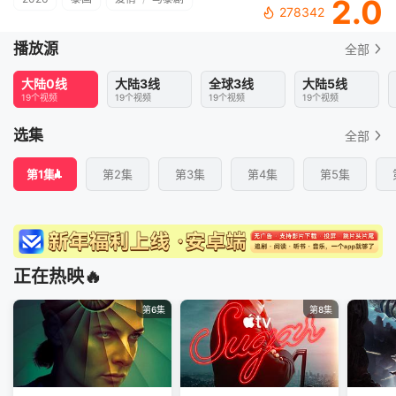
2.0
278342
播放源
全部
大陆0线
大陆3线
全球3线
大陆5线
19个视频
19个视频
19个视频
19个视频
选集
全部
第1集
第2集
第3集
第4集
第5集
正在热映🔥
第6集
第8集