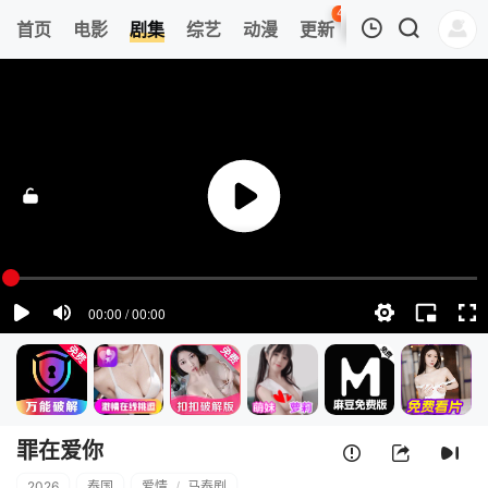
43
首页
电影
剧集
综艺
动漫
更新
热榜
APP
我的观影记录
罪在爱你
第1集
清空
罪在爱你
2026
泰国
爱情
/
马泰剧