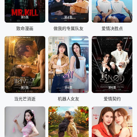
第5集
第4集
第1集
致命漫画
做我的专属队友
爱情决胜点
第7集
第6集
第6集
当光芒消逝
机器人女友
爱情契约