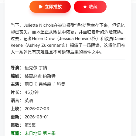
立即播放
收藏
当下，Juliette Nichols在被迫接受“净化”后幸存下来，但记忆
却已丧失，而地堡正从叛乱中恢复，并面临着新的危险威胁。
过去，记者Helen Drew（Jessica Henwick饰）和议员Daniel
Keene（Ashley Zukerman饰）揭露了一场阴谋，这将他们卷
入一系列具有灾难性且不可逆转后果的事件之中。
导演：
迈克尔·丁纳
编剧：
格雷厄姆·约斯特
主演：
丽贝卡·弗格森
/
科曼
片长：
45分钟
语言：
英语
上映：
2026-07-03
更新：
2026-08-01
集数：
第5集
豆瓣：
末日地堡 第三季