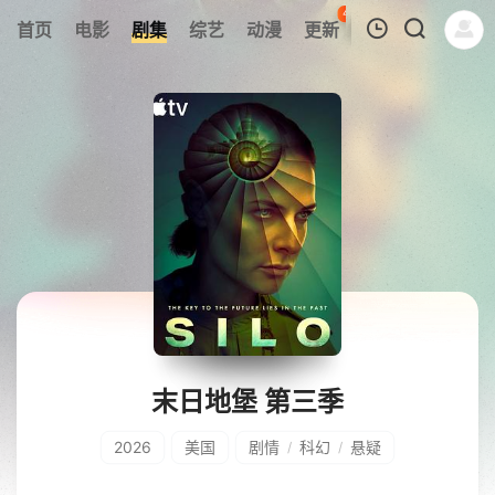
46
首页
电影
剧集
综艺
动漫
更新
热榜
APP
我的观影记录
暂无观看影片的记录
末日地堡 第三季
2026
美国
剧情
科幻
悬疑
/
/