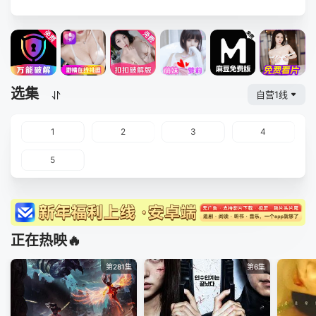
选集
自营1线
1
2
3
4
5
正在热映🔥
第281集
第6集