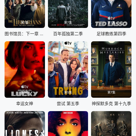
第1集
第7集
第1集
图书馆员：下一章 第二季
百年孤独第二季
足球教练第四季
第5集
第5集
第7集
幸运女神
尝试 第五季
神探默多克 第十九季