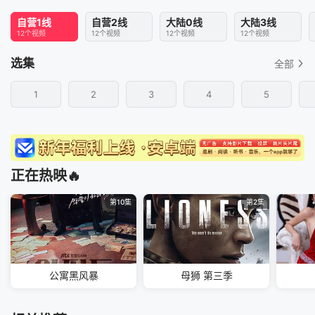
自营1线
自营2线
大陆0线
大陆3线
12个视频
12个视频
12个视频
12个视频
选集
全部
1
2
3
4
5
正在热映🔥
第10集
第2集
公寓黑风暴
母狮 第三季