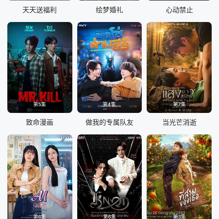
天天送福利
绘梦婚礼
心动禁止
第5集
第4集
第7集
致命漫画
做我的专属队友
当光芒消逝
第6集
第6集
第3集