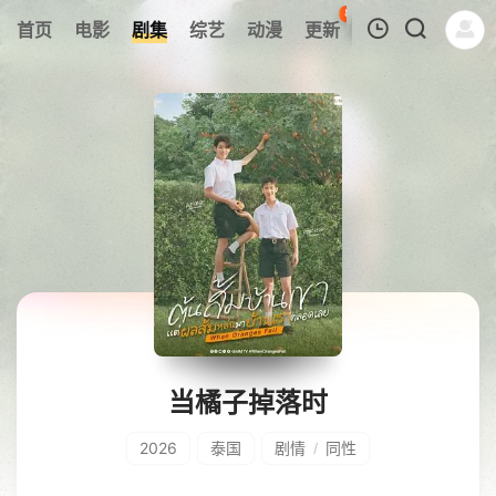
82
首页
电影
剧集
综艺
动漫
更新
热榜
APP
我的观影记录
暂无观看影片的记录
当橘子掉落时
2026
泰国
剧情
同性
/