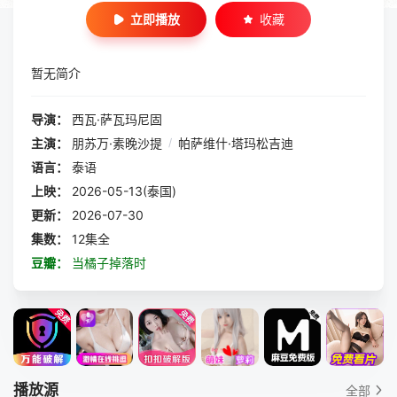
立即播放
收藏
暂无简介
导演：
西瓦·萨瓦玛尼固
主演：
朋苏万·素晚沙提
/
帕萨维什·塔玛松吉迪
语言：
泰语
上映：
2026-05-13(泰国)
更新：
2026-07-30
集数：
12集全
豆瓣：
当橘子掉落时
播放源
全部