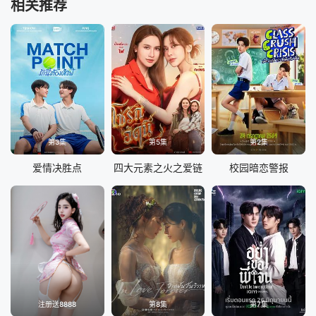
相关推荐
第3集
第5集
第2集
爱情决胜点
四大元素之火之爱链
校园暗恋警报
注册送8888
第8集
第7集