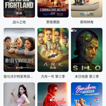
第2集
正片
第8集
战斗之地
野兽赛跑
斯特林角
第10集
第2集
第6集
我与沃尔特家男孩的生活 第三季
方舟一号 第三季
末日地堡 第三季