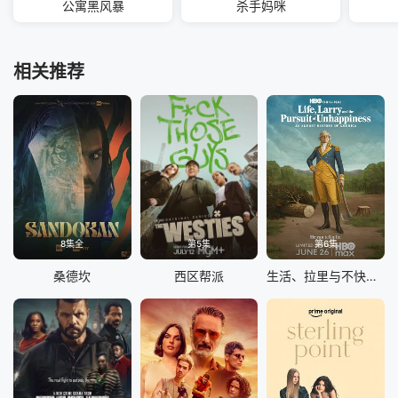
公寓黑风暴
杀手妈咪
相关推荐
8集全
第5集
第6集
桑德坎
西区帮派
生活、拉里与不快乐的追求：一部美国史