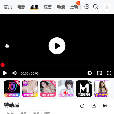
100
首页
电影
剧集
综艺
动漫
更新
热榜
APP
我的观影记录
特勤局
1
清空
特勤局
2026
欧美
惊悚
/
剧情