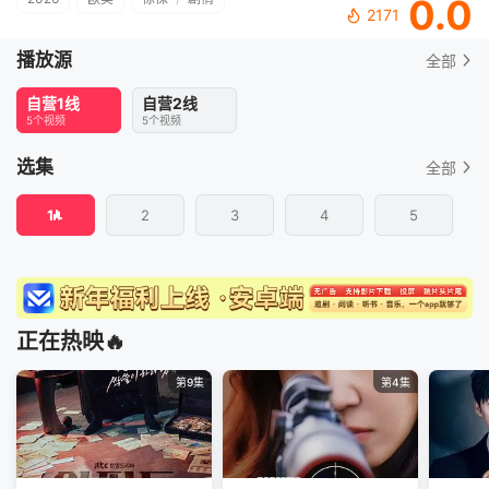
0.0
2171
播放源
全部
自营1线
自营2线
5个视频
5个视频
选集
全部
1
2
3
4
5
正在热映🔥
第9集
第4集