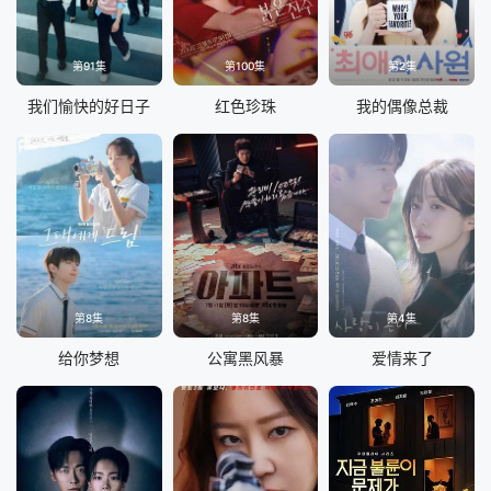
第91集
第100集
第2集
我们愉快的好日子
红色珍珠
我的偶像总裁
第8集
第8集
第4集
给你梦想
公寓黑风暴
爱情来了