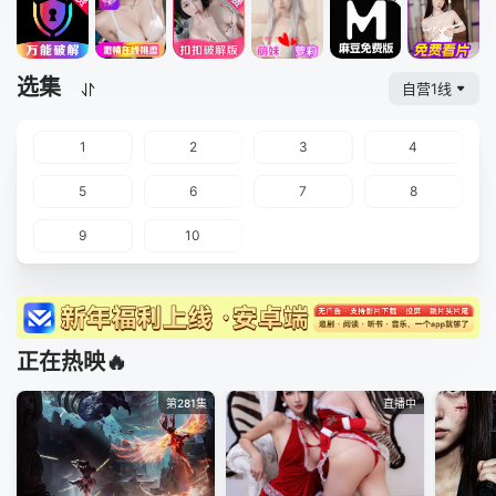
选集
自营1线
1
2
3
4
5
6
7
8
9
10
正在热映🔥
第281集
直播中