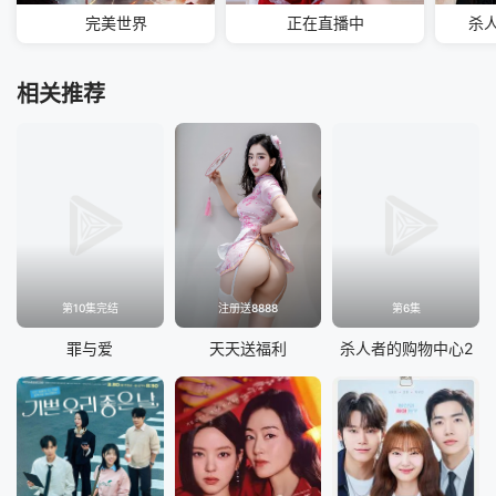
完美世界
正在直播中
杀
相关推荐
第10集完结
注册送8888
第6集
罪与爱
天天送福利
杀人者的购物中心2