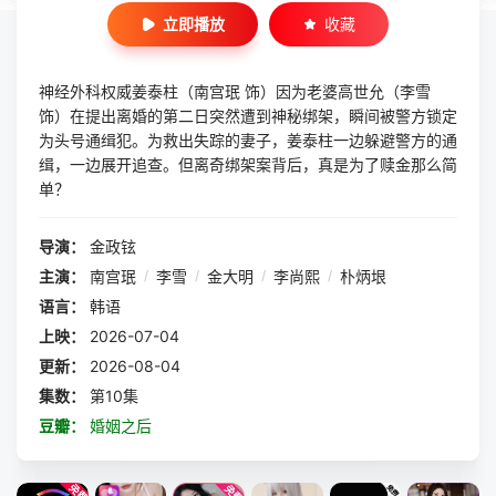
立即播放
收藏
神经外科权威姜泰柱（南宫珉 饰）因为老婆高世允（李雪
饰）在提出离婚的第二日突然遭到神秘绑架，瞬间被警方锁定
为头号通缉犯。为救出失踪的妻子，姜泰柱一边躲避警方的通
缉，一边展开追查。但离奇绑架案背后，真是为了赎金那么简
单？
导演：
金政铉
主演：
南宫珉
/
李雪
/
金大明
/
李尚熙
/
朴炳垠
语言：
韩语
上映：
2026-07-04
更新：
2026-08-04
集数：
第10集
豆瓣：
婚姻之后