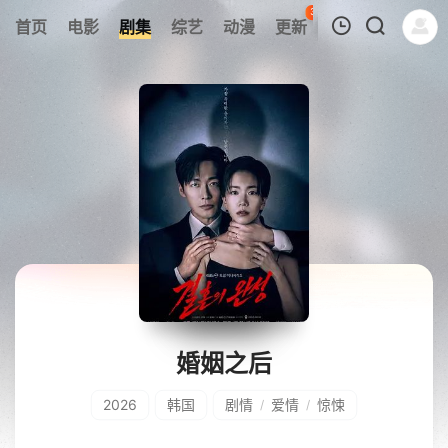
35
首页
电影
剧集
综艺
动漫
更新
热榜
APP
我的观影记录
暂无观看影片的记录
婚姻之后
2026
韩国
剧情
爱情
惊悚
/
/