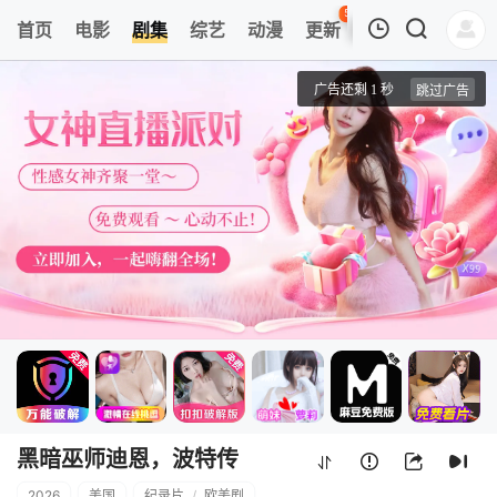
53
首页
电影
剧集
综艺
动漫
更新
热榜
APP
我的观影记录
黑暗巫师迪恩，波特传
第1集
清空
黑暗巫师迪恩，波特传
2026
美国
纪录片
/
欧美剧