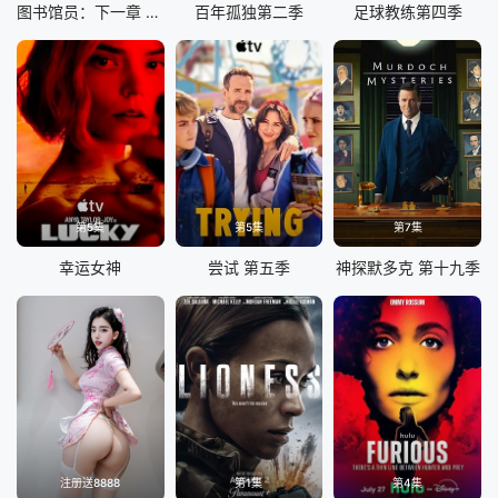
图书馆员：下一章 第二季
百年孤独第二季
足球教练第四季
第5集
第5集
第7集
幸运女神
尝试 第五季
神探默多克 第十九季
注册送8888
第1集
第4集