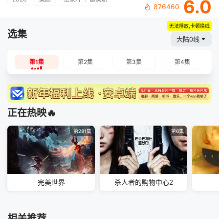
6.0
876460
无法播放,卡顿换线
选集
大陆0线
第1集
第2集
第3集
第4集
正在热映🔥
第281集
第6集
完美世界
杀人者的购物中心2
相关推荐