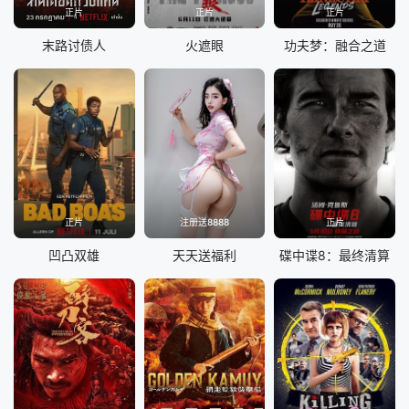
正片
正片
正片
末路讨债人
火遮眼
功夫梦：融合之道
正片
注册送8888
正片
凹凸双雄
天天送福利
碟中谍8：最终清算