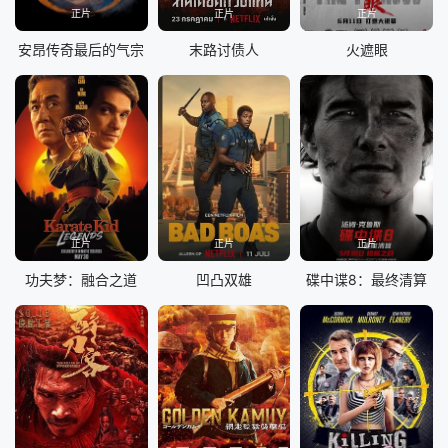
正片
正片
正片
安昂传奇最后的气宗
末路讨债人
火遮眼
正片
正片
正片
功夫梦：融合之道
凹凸双雄
碟中谍8：最终清算