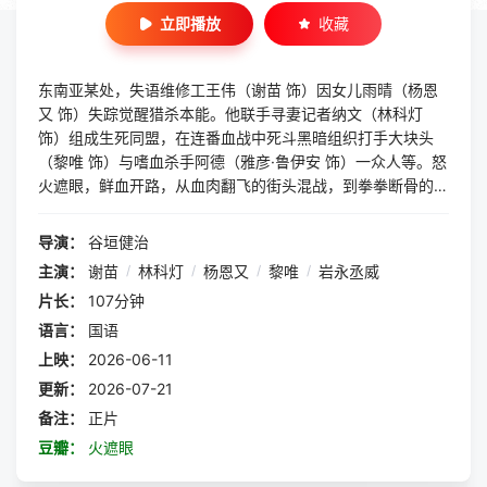
立即播放
收藏
东南亚某处，失语维修工王伟（谢苗 饰）因女儿雨晴（杨恩
又 饰）失踪觉醒猎杀本能。他联手寻妻记者纳文（林科灯
饰）组成生死同盟，在连番血战中死斗黑暗组织打手大块头
（黎唯 饰）与嗜血杀手阿德（雅彦·鲁伊安 饰）一众人等。怒
火遮眼，鲜血开路，从血肉翻飞的街头混战，到拳拳断骨的室
内死斗，一场又一场血腥残暴的生死拼杀连番上演，与此同时
雨晴也在魔窟中用父亲教的功夫自救。随着二人深入敌营，真
导演：
谷垣健治
相直指背后更庞大的黑恶势力。
主演：
谢苗
/
林科灯
/
杨恩又
/
黎唯
/
岩永丞威
片长：
107分钟
语言：
国语
上映：
2026-06-11
更新：
2026-07-21
备注：
正片
豆瓣：
火遮眼