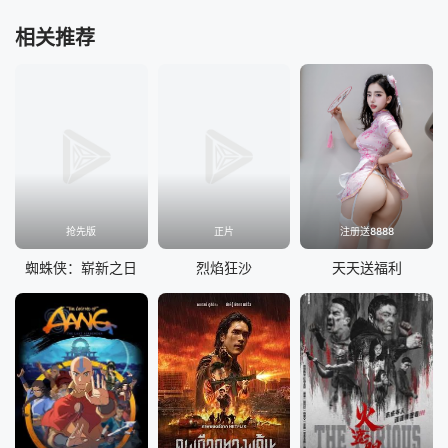
相关推荐
抢先版
正片
注册送8888
蜘蛛侠：崭新之日
烈焰狂沙
天天送福利