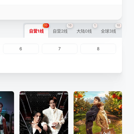
10
10
1
10
自营1线
自营2线
大陆0线
全球3线
6
7
8