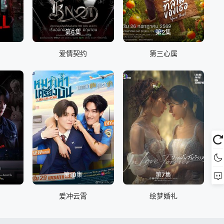
第6集
第2集
爱情契约
第三心属
第10集
第7集
爱冲云霄
绘梦婚礼