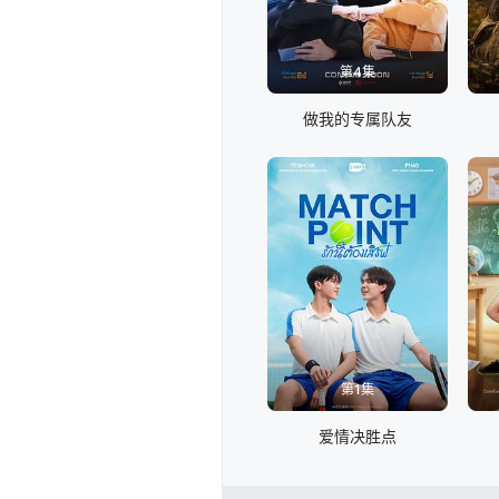
第4集
做我的专属队友
第1集
爱情决胜点