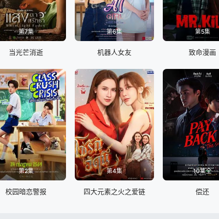
第7集
第6集
第5集
当光芒消逝
机器人女友
致命漫画
第2集
第4集
10集全
校园暗恋警报
四大元素之火之爱链
偿还