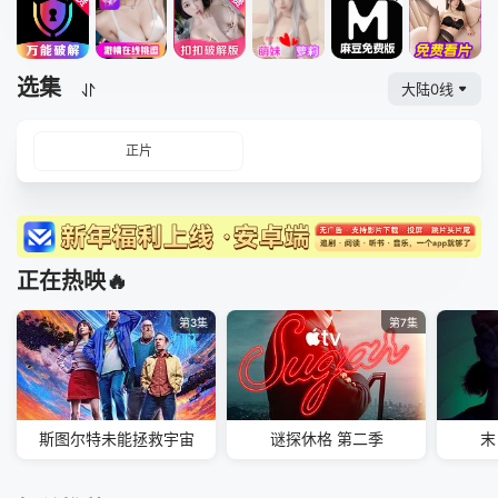
选集
大陆0线
正片
正在热映🔥
第3集
第7集
斯图尔特未能拯救宇宙
谜探休格 第二季
末