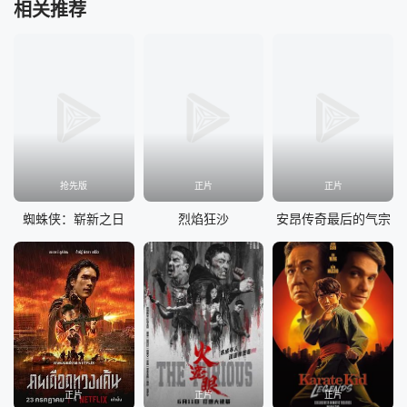
相关推荐
抢先版
正片
正片
蜘蛛侠：崭新之日
烈焰狂沙
安昂传奇最后的气宗
正片
正片
正片