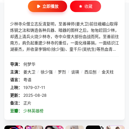
立即播放
收藏
少林寺众僧立志反清复明，至善禅师(姜大卫)前往峨嵋山取得
炼钢之法和铸造各种兵器、暗器的图样之后，匆匆赶回少林，
却遇上清兵火烧少林寺，寺中众僧大部份血战而死。至善前往
南方，肩负起重建少林寺的重任，一面化缘募捐，一面结识江
湖豪杰，并收录李锦纶(徐少强)、童千斤(吴杭生)等热血青年
为弟子……
导演：
何梦华
主演：
姜大卫
/
徐少强
/
罗烈
/
谈瑛
/
西瓜刨
/
金天柱
语言：
粤语
上映：
1979-07-11
更新：
2025-08-28
备注：
正片
豆瓣：
少林英雄榜