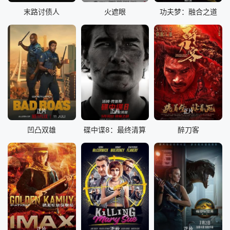
末路讨债人
火遮眼
功夫梦：融合之道
正片
正片
正片
凹凸双雄
碟中谍8：最终清算
醉刀客
正片
正片
正片