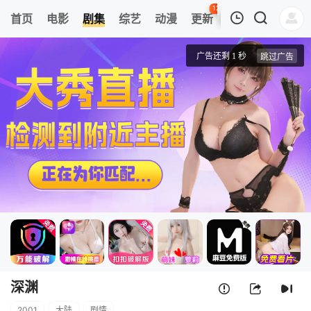
126
首页
电影
剧集
综艺
动漫
更新
热榜
APP
我的观影记录
深渊
第1集
清空
深渊
2001
大陆
剧情