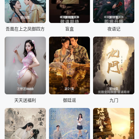
第08集
第13集
第17集
吾凰在上之凤御四方
盲盒
夜语记
注册送8888
第21集
第19集
天天送福利
御廷谣
九门