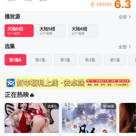
6.3
243232
播放源
全部
大陆0线
大陆5线
大陆6线
20个视频
20个视频
20个视频
选集
全部
第1集
第2集
第3集
第4集
第5集
正在热映🔥
直播中
第186集