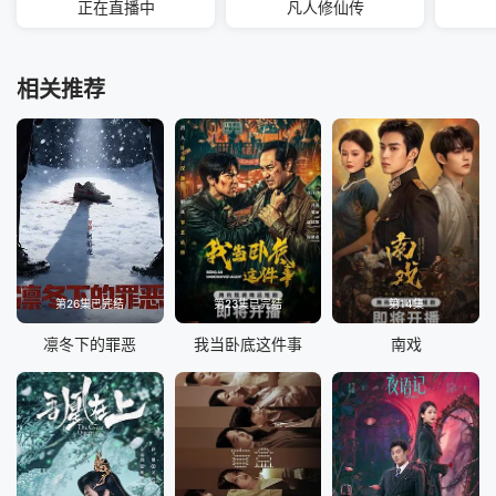
正在直播中
凡人修仙传
相关推荐
第26集已完结
第23集已完结
第14集
凛冬下的罪恶
我当卧底这件事
南戏