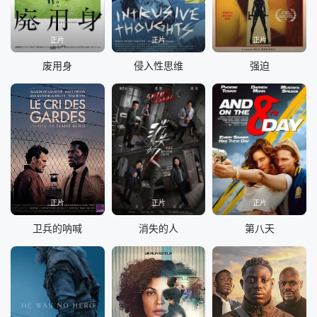
正片
正片
正片
废用身
侵入性思维
强迫
正片
正片
正片
卫兵的呐喊
消失的人
第八天