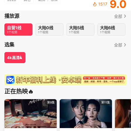
9.0
1517
播放源
全部
自营1线
大陆0线
大陆5线
大陆6线
1个视频
1个视频
1个视频
1个视频
选集
全部
4k高清
正在热映🔥
第9集
第11集