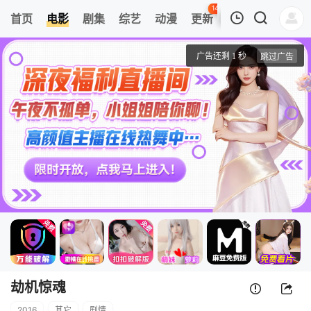
143
首页
电影
剧集
综艺
动漫
更新
热榜
APP
我的观影记录
劫机惊魂
正片
清空
劫机惊魂
2016
其它
剧情