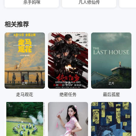
杀手妈咪
凡人修仙传
相关推荐
正片
正片
正片
走马观花
绝密任务
最后孤屋