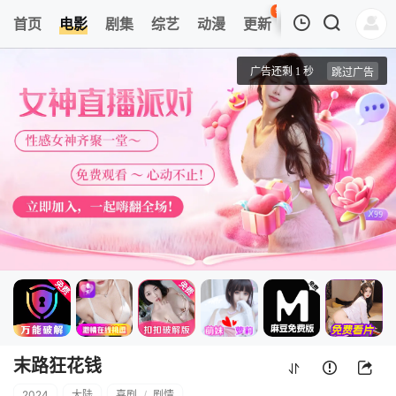
96
首页
电影
剧集
综艺
动漫
更新
热榜
APP
我的观影记录
末路狂花钱
4k高清
清空
末路狂花钱
2024
大陆
喜剧
/
剧情