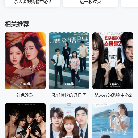
杀人者的购物中心2
这一秒过火
相关推荐
第100集
第90集
第6集
红色珍珠
我们愉快的好日子
杀人者的购物中心2