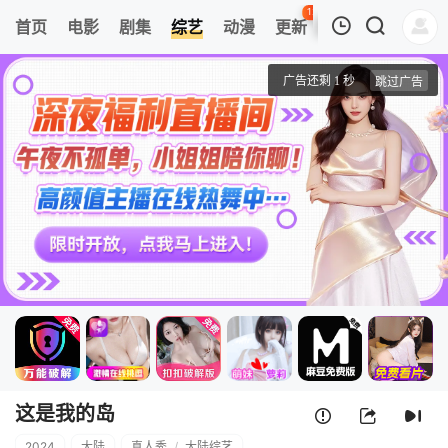
121
首页
电影
剧集
综艺
动漫
更新
热榜
APP
我的观影记录
这是我的岛
先导上
清空
这是我的岛
2024
大陆
真人秀
/
大陆综艺