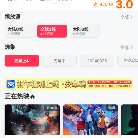
3.0
82649
播放源
全部
大陆0线
全球3线
大陆6线
51个视频
43个视频
15个视频
选集
全部
先导上
先导下
20240325
20240
正在热映🔥
第281集
第3集