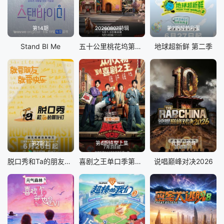
第14期
20260807特辑
第7期超前彩蛋
Stand BI Me
五十公里桃花坞第6季
地球超新鲜 第二季
第7期上
第6期纯享上集
我要上巅峰
脱口秀和Ta的朋友们 第三季
喜剧之王单口季第三季
说唱巅峰对决2026