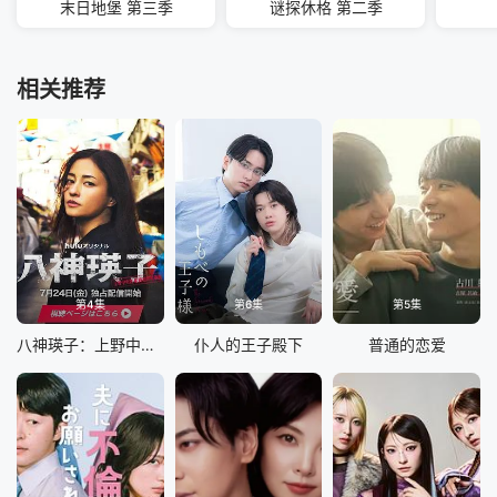
末日地堡 第三季
谜探休格 第二季
相关推荐
第4集
第6集
第5集
八神瑛子：上野中央署组织犯罪对策课
仆人的王子殿下
普通的恋爱