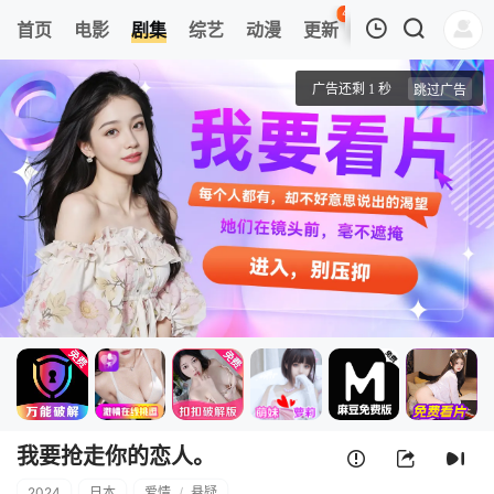
45
首页
电影
剧集
综艺
动漫
更新
热榜
APP
我的观影记录
我要抢走你的恋人。
第01集
清空
我要抢走你的恋人。
2024
日本
爱情
/
悬疑