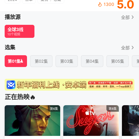
5.0
1300
播放源
全部
全球3线
10个视频
选集
全部
第01集
第02集
第03集
第04集
第05集
正在热映🔥
第6集
第8集