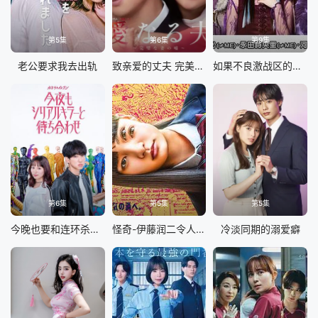
第5集
第6集
第9集
老公要求我去出轨
致亲爱的丈夫 完美妻子的谎言
如果不良激战区的四天王转生成了偶像团体
第6集
第5集
第5集
今晚也要和连环杀手约会
怪奇-伊藤润二令人彻夜难眠的奇异故事
冷淡同期的溺爱癖