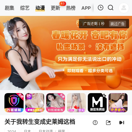
43
剧集
综艺
动漫
更新
热榜
APP
我的观影记录
关于我转生变成史莱姆这档事 第三季
第48.5集
清空
关于我转生变成史莱姆这档
2024
日本
日本动漫
/
搞笑