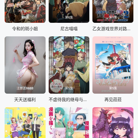
第6集
第6集
第5集
令和的斑小姐
尼古喵喵
乙女游戏世界对路人角色很不友好 第二季
注册送8888
第5集
第5集
天天送福利
不虐待我的继母与继姐
再见菈菈