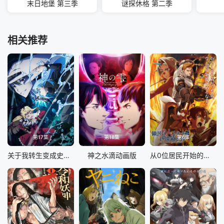
末日地堡 第三季
谜探休格 第二季
相关推荐
第17集
第18集
第6集
关于我转生变成史莱姆这档事第四季
神之水滴动画版
从0位居民开始的边境领主大人