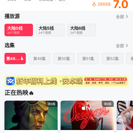
7.0
26668
播放源
全部
大陆0线
大陆5线
大陆6线
26个视频
24个视频
24个视频
选集
全部
第48.5集
第49集
第50集
第51集
第52集
正在热映🔥
第6集
第8集