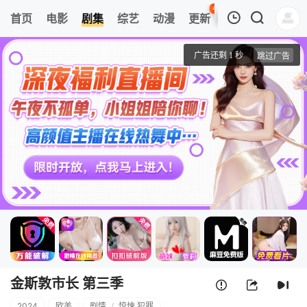
45
首页
电影
剧集
综艺
动漫
更新
热榜
APP
我的观影记录
金斯敦市长 第三季
1
清空
金斯敦市长 第三季
2024
欧美
剧情
/
惊悚.犯罪