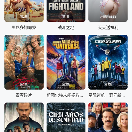
第2集
第1集
注册送8888
贝尼多姆命案
战斗之地
天天送福利
第2集
第3集
第3集
青春碎片
斯图尔特未能拯救宇宙
星际迷航，奇异新世界第四季