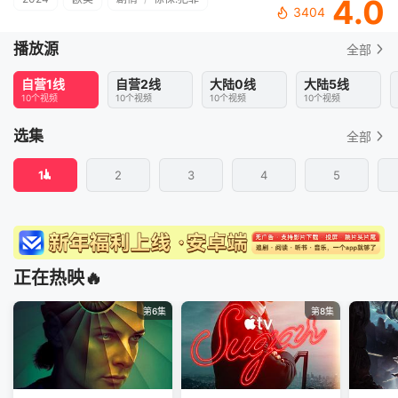
4.0
3404
播放源
全部
自营1线
自营2线
大陆0线
大陆5线
10个视频
10个视频
10个视频
10个视频
选集
全部
1
2
3
4
5
正在热映🔥
第6集
第8集