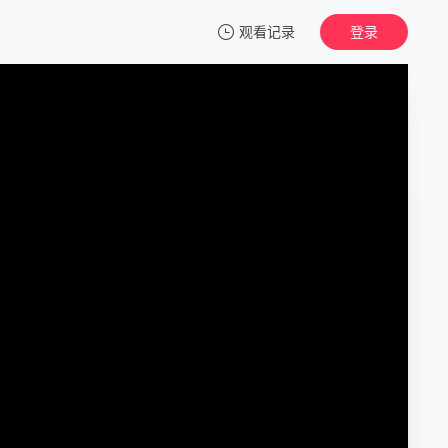
观看记录
登录
我的观影记录
李时你是真顽皮
HD
清空