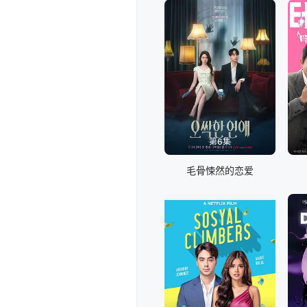
第6集
毛骨悚然的恋爱