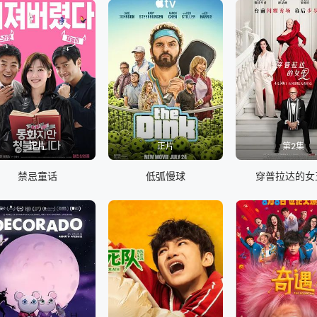
正片
正片
第2集
禁忌童话
低弧慢球
穿普拉达的女