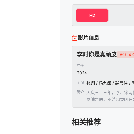
HD
影片信息
李时你是真顽皮
评分 10.
年份
2024
主演
魏翔 / 杨九郎 / 裴晨伟 /
简介
天庆三十三年，李、宋两
落魄兽医，不曾想竟因在
程中，二人心中互生情愫
欢楼头牌女子梦梵、女掌
相关推荐