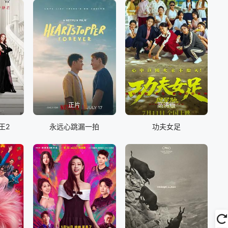
正片
高清版
王2
永远心跳漏一拍
功夫女足