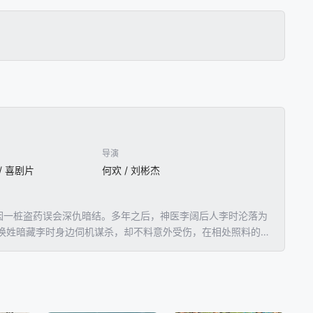
导演
 / 喜剧片
何欢 / 刘彬杰
因一桩盗药误会深仇暗结。多年之后，神医李阔后人李时沦落为
换姓暗藏李时身边伺机谋杀，却不料意外受伤，在相处照料的过
的神药“无果”之路，三人各怀小心思，一路囧事不断，随着合
开……