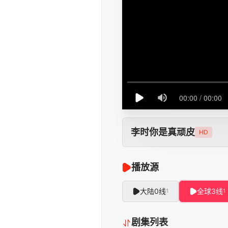
李时你是真顽皮
HD
播放源
大陆0线
全球3线
1
1
剧集列表