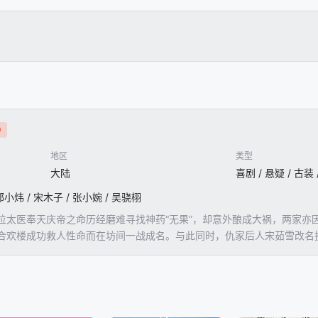
0
地区
类型
大陆
喜剧 / 悬疑 / 古装
 郭小炜 / 宋木子 / 张小婉 / 吴骁栩
位太医奉天庆帝之命历经磨难寻找神药“无果”，却意外酿成大祸，两家亦
合欢楼成功救人性命而在坊间一战成名。与此同时，仇家后人宋茹雪改名
。手握前辈留下的寻药日记，李时与三叔李一峰、宋茹雪踏上寻觅失传已久
柜迎春花身份真相大白，天庆帝意外起死回生，当年的谜团终究被一一揭