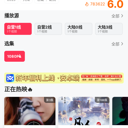
6.0
783622
播放源
全部
自营1线
自营2线
大陆0线
大陆3线
1个视频
1个视频
1个视频
1个视频
选集
全部
1080P
正在热映🔥
第3集
第186集