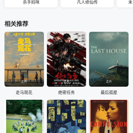
杀手妈咪
凡人修仙传
末
相关推荐
正片
正片
正片
走马观花
绝密任务
最后孤屋