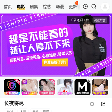
148
首页
电影
剧集
综艺
动漫
更新
热榜
APP
我的观影记录
长夜将尽
1080P
清空
长夜将尽
2025
大陆
悬疑
/
剧情