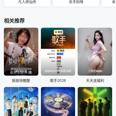
凡人修仙传
杀手妈咪
末
相关推荐
第1期加更
直拍REACTION第28期
注册送8888
姐姐快醒醒
歌手2026
天天送福利