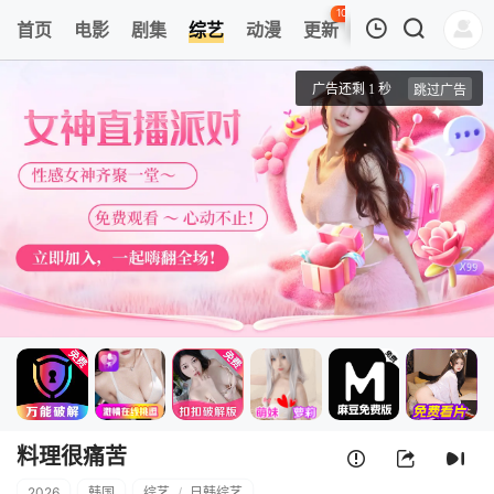
100
首页
电影
剧集
综艺
动漫
更新
热榜
APP
我的观影记录
料理很痛苦
第1期
清空
料理很痛苦
2026
韩国
综艺
/
日韩综艺