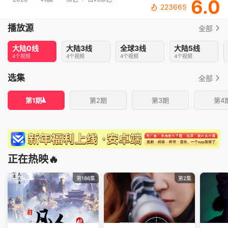
6.0
223665
播放源
全部
大陆0线
大陆3线
全球3线
大陆5线
4个视频
4个视频
4个视频
4个视频
选集
全部
第1期
第2期
第3期
第4
正在热映🔥
第186集
第2集