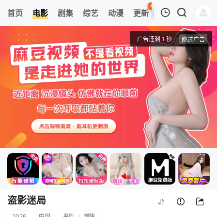
40
首页
电影
剧集
综艺
动漫
更新
热榜
APP
我的观影记录
盗影迷局
正片
清空
盗影迷局
2026
中国
喜剧
/
剧情