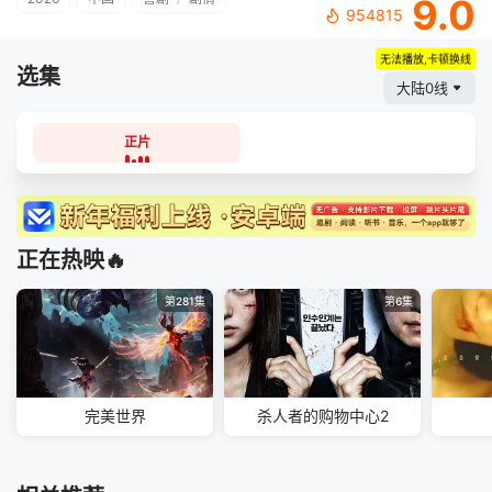
9.0
954815
无法播放,卡顿换线
选集
大陆0线
正片
正在热映🔥
第281集
第6集
完美世界
杀人者的购物中心2