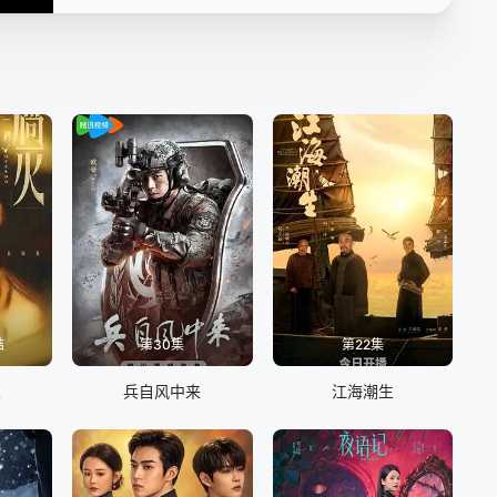
16
17
18
19
20
21
22
23
24
结
第30集
第22集
火
兵自风中来
江海潮生