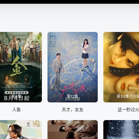
第6集
第12集
第33集已完
人鱼
天才，女友
这一秒过