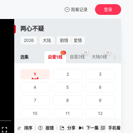
观看记录
登录
我的观影记录
两心不疑
两心不疑
1
2026
大陆
剧情
爱情
/
清空
24
24
24
24
自营2线
大陆0线
大陆3线
选集
自营1线
1
2
3
两心不疑 -1
手机扫一扫继续看
4
5
6
7
8
9
10
11
12
13
14
15
排序
报错
分享
下一集
手机看