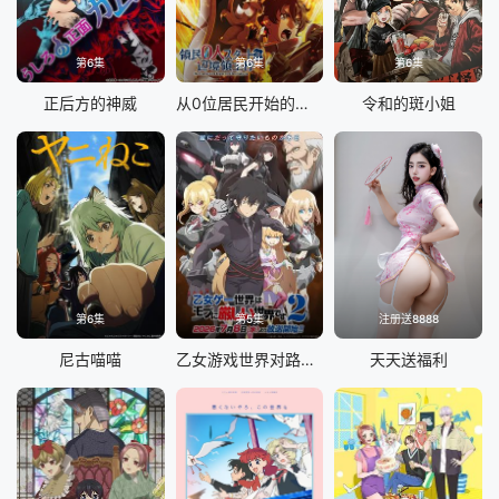
第6集
第6集
第6集
正后方的神威
从0位居民开始的边境领主大人
令和的斑小姐
第6集
第5集
注册送8888
尼古喵喵
乙女游戏世界对路人角色很不友好 第二季
天天送福利