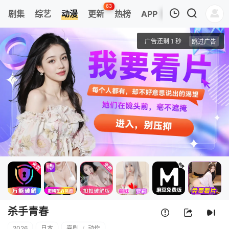
63
剧集
综艺
动漫
更新
热榜
APP
我的观影记录
杀手青春
1
清空
杀手青春
2026
日本
喜剧
/
动作