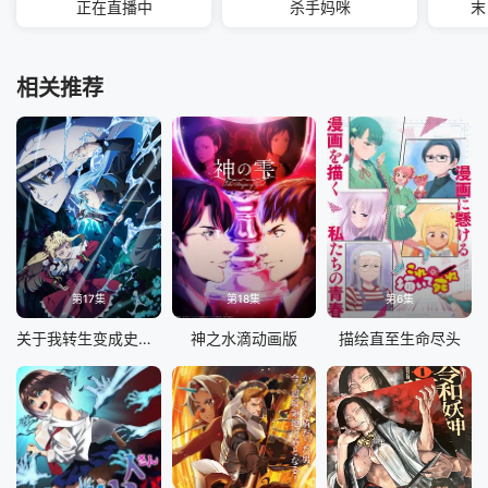
正在直播中
杀手妈咪
末
相关推荐
第17集
第18集
第6集
关于我转生变成史莱姆这档事第四季
神之水滴动画版
描绘直至生命尽头