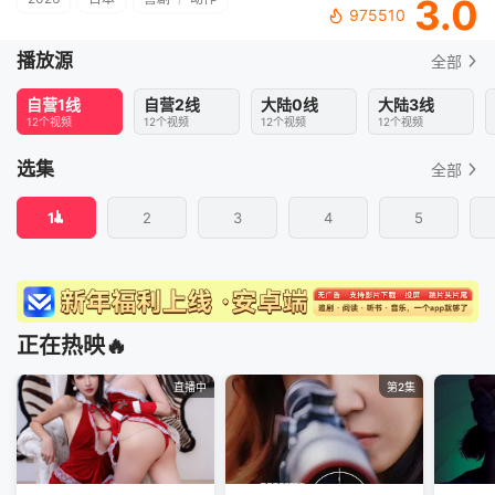
3.0
975510
播放源
全部
自营1线
自营2线
大陆0线
大陆3线
12个视频
12个视频
12个视频
12个视频
选集
全部
1
2
3
4
5
正在热映🔥
直播中
第2集