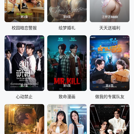
第2集
第8集
注册送8888
校园暗恋警报
绘梦婚礼
天天送福利
第7集
第5集
第4集
心动禁止
致命漫画
做我的专属队友