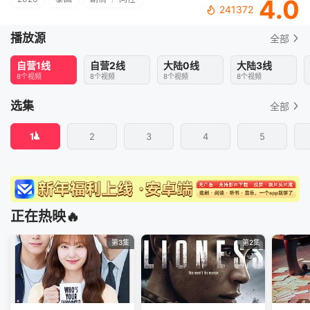
4.0
241372
播放源
全部
自营1线
自营2线
大陆0线
大陆3线
8个视频
8个视频
8个视频
8个视频
选集
全部
1
2
3
4
5
正在热映🔥
第3集
第2集