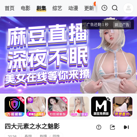
41
首页
电影
剧集
综艺
动漫
更新
热榜
APP
我的观影记录
四大元素之水之魅影
1
清空
四大元素之水之魅影
2026
泰国
剧情
/
同性