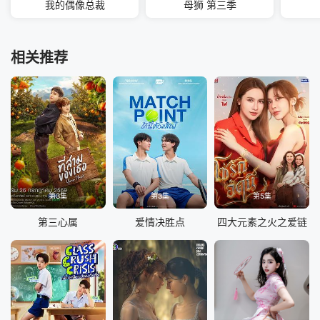
我的偶像总裁
母狮 第三季
相关推荐
第3集
第3集
第5集
第三心属
爱情决胜点
四大元素之火之爱链