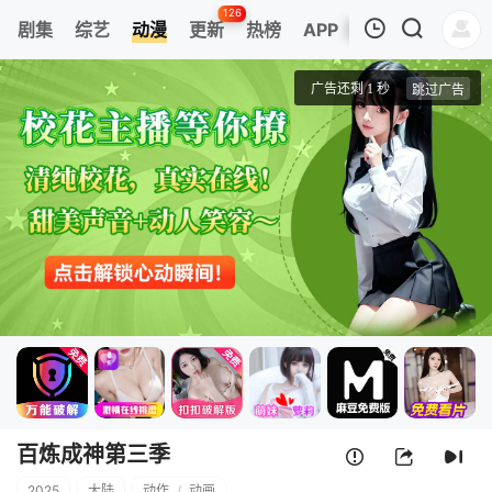
126
剧集
综艺
动漫
更新
热榜
APP
我的观影记录
百炼成神第三季
1
清空
百炼成神第三季
2025
大陆
动作
/
动画