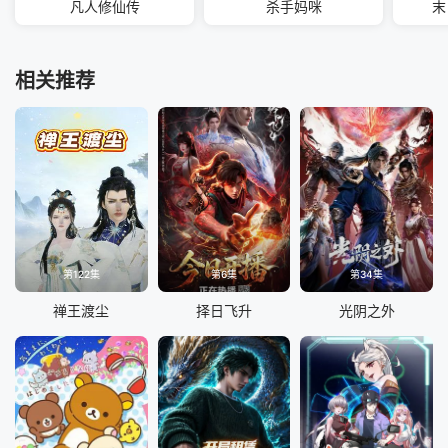
凡人修仙传
杀手妈咪
末
相关推荐
第122集
第6集
第34集
禅王渡尘
择日飞升
光阴之外