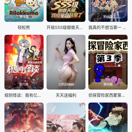
第19集
第49集
第64集
轻松熊
开局SSS级御兽天赋，我成绝世妖孽动态漫画
我真的不想当第一 第二季
第73集
注册送8888
第50集
规则怪谈：我有亿点反骨
天天送福利
侦探冒险家西蒙第三季