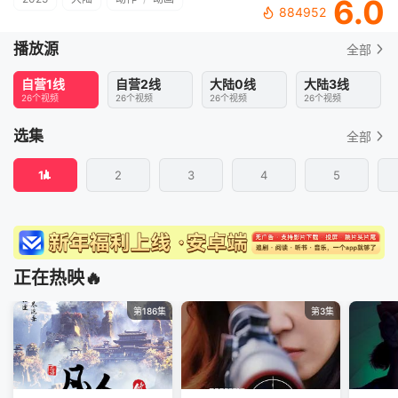
6.0
884952
播放源
全部
自营1线
自营2线
大陆0线
大陆3线
26个视频
26个视频
26个视频
26个视频
选集
全部
1
2
3
4
5
正在热映🔥
第186集
第3集