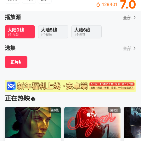
7.0
128401
播放源
全部
大陆0线
大陆5线
大陆6线
1个视频
1个视频
1个视频
选集
全部
正片
正在热映🔥
第6集
第8集