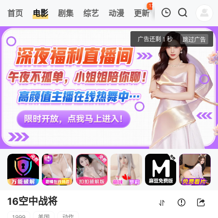
127
首页
电影
剧集
综艺
动漫
更新
热榜
APP
我的观影记录
F16空中战将
正片
清空
16空中战将
1999
美国
动作