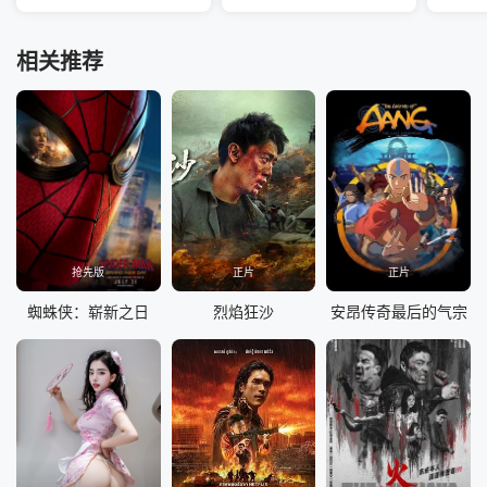
相关推荐
抢先版
正片
正片
蜘蛛侠：崭新之日
烈焰狂沙
安昂传奇最后的气宗