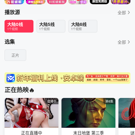
播放源
全部
大陆0线
大陆5线
大陆6线
1个视频
1个视频
1个视频
选集
全部
正片
正在热映🔥
直播中
第6集
正在直播中
末日地堡 第三季
谜