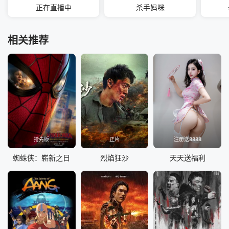
正在直播中
杀手妈咪
相关推荐
抢先版
正片
注册送8888
蜘蛛侠：崭新之日
烈焰狂沙
天天送福利