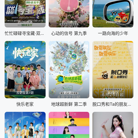
20260808
20260809
20260809
忙忙碌碌寻宝藏·双人成行季
心动的信号 第九季
一路向海的少年
加更版第7期
第7期上
第7期下
快乐老家
地球超新鲜 第二季
脱口秀和Ta的朋友们 第三季