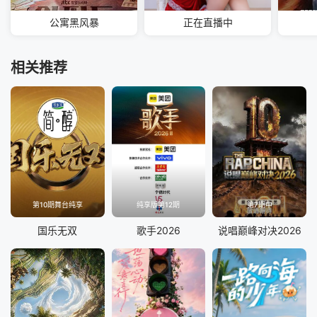
公寓黑风暴
正在直播中
相关推荐
第10期舞台纯享
纯享版第12期
第7期中
国乐无双
歌手2026
说唱巅峰对决2026