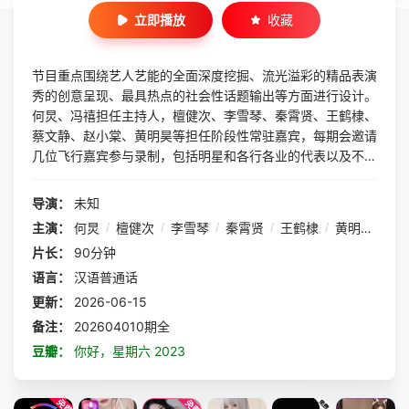
立即播放
收藏
节目重点围绕艺人艺能的全面深度挖掘、流光溢彩的精品表演
秀的创意呈现、最具热点的社会性话题输出等方面进行设计。
何炅、冯禧担任主持人，檀健次、李雪琴、秦霄贤、王鹤棣、
蔡文静、赵小棠、黄明昊等担任阶段性常驻嘉宾，每期会邀请
几位飞行嘉宾参与录制，包括明星和各行各业的代表以及不同
领域的艺术团体。节目内容由访谈、互动、秀等环节构成，全
面展现嘉宾的专业素养，重新定义了以艺服人、以能动人的综
导演：
未知
艺准入门槛。
主演：
何炅
/
檀健次
/
李雪琴
/
秦霄贤
/
王鹤棣
/
黄明昊
/
蔡
片长：
90分钟
语言：
汉语普通话
更新：
2026-06-15
备注：
202604010期全
豆瓣：
你好，星期六 2023