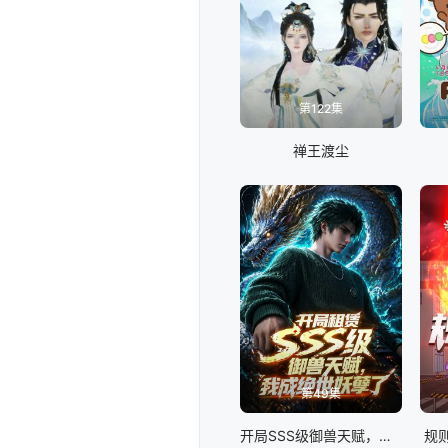
第122集
禅王渡尘
第49集
开局SSS级御兽天赋，我成绝世妖孽动态漫画
规