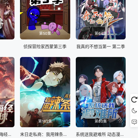
第50集
第64集
侦探冒险家西蒙第三季
我真的不想当第一 第二季
第162集
第80集
全民御兽：开局山海经，我横扫全球
末日走私商：我用辣条换金砖动态漫画
系统送我避难所 动态漫画 第一季