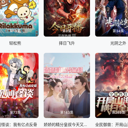
第19集
第6集
第34集
轻松熊
择日飞升
光阴之外
第73集
第143集
第289集
则怪谈：我有亿点反骨
娇娇的精分皇叔今天又吃醋了