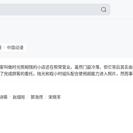
漫
中国动漫
/
家叫做时光照相馆的小店还在照常营业。虽然门庭冷落，但它背后其实由
了完成顾客的委托，陆光和程小时组队配合使用超能力进入照片，然而事
个角落，有一家叫做时光照相馆的小店还在照常营业。虽然门庭冷落，但
光经营着。为了完成顾客的委托，陆光和程小时组队配合使用超能力进入
诗萌
/
赵熠彤
/
郭浩然
/
宋晓军