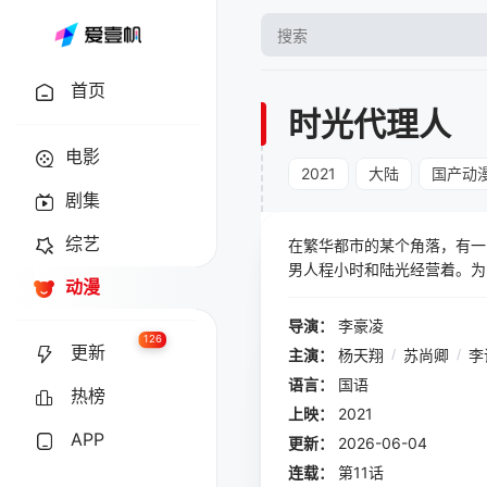
首页
时光代理人
电影
2021
大陆
国产动
剧集
综艺
在繁华都市的某个角落，有一
男人程小时和陆光经营着。为
动漫
们所想的那样在繁华都市的某
有特殊能力的男人程小时和陆
导演：
李豪凌
展却没能按他们所想的那样
126
更新
主演：
杨天翔
/
苏尚卿
/
李
语言：
国语
热榜
上映：
2021
APP
更新：
2026-06-04
连载：
第11话