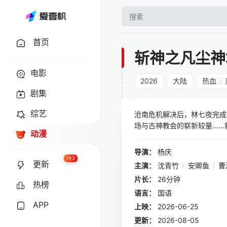
首页
斩神之凡尘神
电影
2026
大陆
热血
/
剧集
综艺
沧南危机解决后，林七夜完成
场与古神教会的崭新较量……
动漫
导演：
杨庆
143
更新
主演：
沈青竹
/
安卿鱼
/
曹
片长：
26分钟
热榜
语言：
国语
APP
上映：
2026-06-25
更新：
2026-08-05