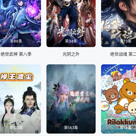
第86集
第34集
第13集
绝世武神 第八季
光阴之外
绝世战魂 第
第122集
第143集
第19集