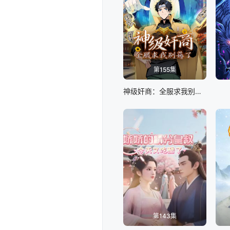
第155集
神级奸商：全服求我别薅了 动态漫画
第143集