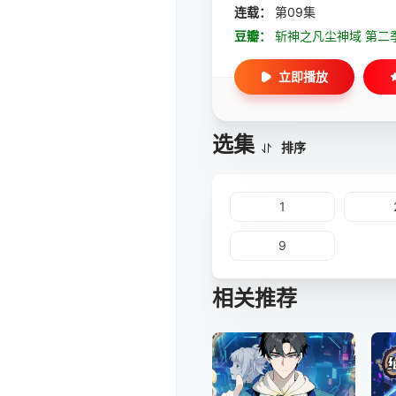
连载：
第09集
豆瓣：
斩神之凡尘神域 第二
立即播放
选集
排序
1
9
相关推荐