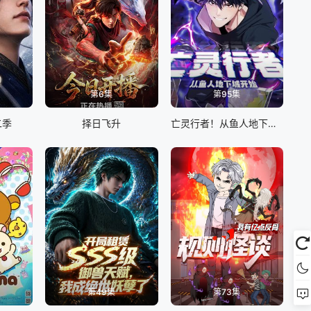
第6集
第95集
二季
择日飞升
亡灵行者！从鱼人地下城开始 动态漫画
第49集
第73集