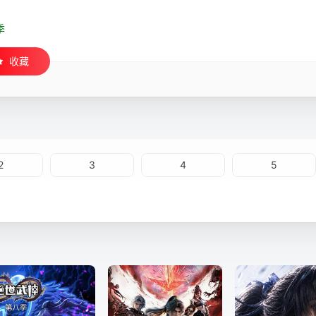
季
收藏
2
3
4
5