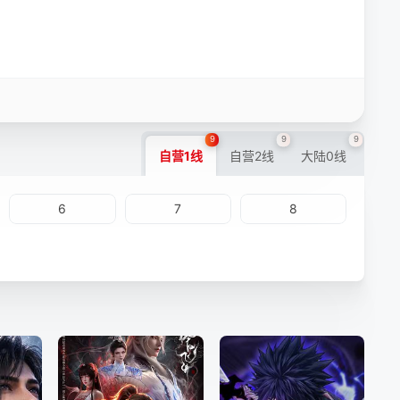
9
9
9
自营1线
自营2线
大陆0线
6
7
8