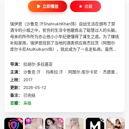
立即播放
收藏
瑞伊思（沙鲁克·汗ShahrukhKhan饰）自幼生活在颁布了禁
酒令的小城之中，贫穷的生活令他磨炼出了聪慧过人的头脑，
母亲的所作所为亦让他小小年纪便懂得了谋生之道。为了赚钱
补贴家用，瑞伊思找到了当地的酒类供应商杰拉茨（阿图尔·
库尔卡尼AtulKulkarni饰），就此成为了一名走私商。虽然靠
着杰拉茨，瑞伊思赚了不少的钱，但实际上，杰拉茨一直在控
制和剥削着瑞伊思，这令后者十分不满。最终，瑞伊思在付出
导演：
拉胡尔·多拉基亚
了巨大的代价之中终于摆脱了杰拉茨，开始着手建立属于自己
主演：
沙鲁克·汗
/
玛希拉·汗
/
阿图尔·库尔卡尼
/
杰德普.阿赫拉瓦迪
的商业版图。瑞伊思的一举一动吸引了警察马基穆达尔（纳瓦
上映：
2017
祖丁·席迪圭NawazuddinSiddiqui饰）的注意，他坚信瑞伊思
总有一天会露出狐狸尾巴，而自己终会将他捉拿归案。
更新：
2026-05-12
备注：
已完结
豆瓣：
枭雄