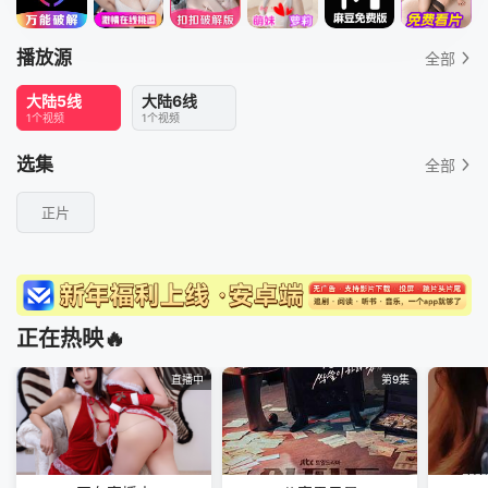
播放源
全部
大陆5线
大陆6线
1个视频
1个视频
选集
全部
正片
正在热映🔥
直播中
第9集