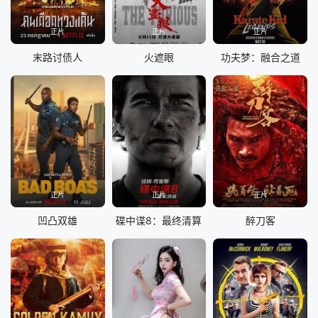
正片
正片
正片
末路讨债人
火遮眼
功夫梦：融合之道
正片
正片
正片
凹凸双雄
碟中谍8：最终清算
醉刀客