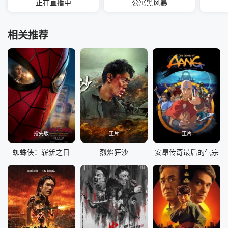
正在直播中
公寓黑风暴
相关推荐
抢先版
正片
正片
蜘蛛侠：崭新之日
烈焰狂沙
安昂传奇最后的气宗