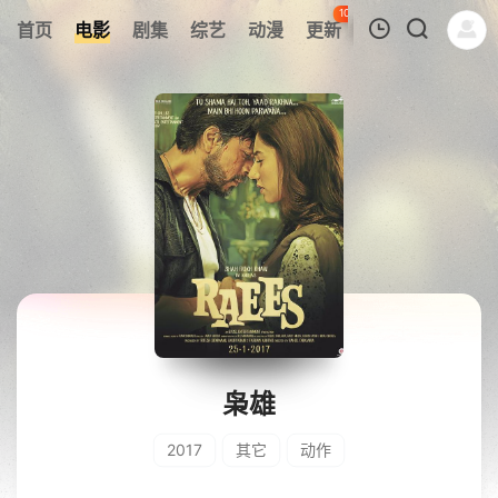
100
首页
电影
剧集
综艺
动漫
更新
热榜
APP
我的观影记录
暂无观看影片的记录
枭雄
2017
其它
动作