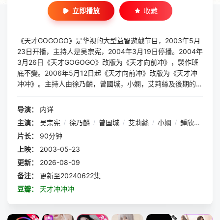
立即播放
收藏
《天才GOGOGO》是华视的大型益智遊戲节目，2003年5月
23日开播，主持人是吴宗宪，2004年3月19日停播。2004年
3月26日《天才GOGOGO》改版为《天才向前冲》，製作班
底不變。2006年5月12日起《天才向前冲》改版为《天才冲
冲冲》。主持人由徐乃麟，曾國城，小嫻，艾莉絲及後期的鐘
欣怡接棒。2014年2月22日起《天才冲冲冲》的女主持由Alb
ee（刘璟莹）和張文綺擔任。
导演：
内详
主演：
吴宗宪
/
徐乃麟
/
曾国城
/
艾莉絲
/
小嫻
/
鍾欣怡
/
刘
片长：
90分钟
上映：
2003-05-23
更新：
2026-08-09
备注：
更新至20240622集
豆瓣：
天才冲冲冲