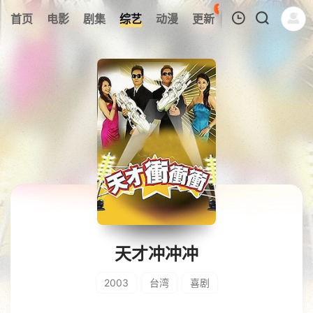
96
首页
电影
剧集
综艺
动漫
更新
热榜
APP
我的观影记录
暂无观看影片的记录
天才冲冲冲
2003
台湾
喜剧