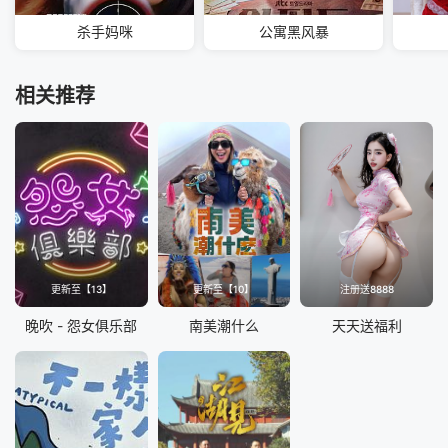
杀手妈咪
公寓黑风暴
相关推荐
更新至【13】
更新至【10】
注册送8888
晚吹 - 怨女俱乐部
南美潮什么
天天送福利