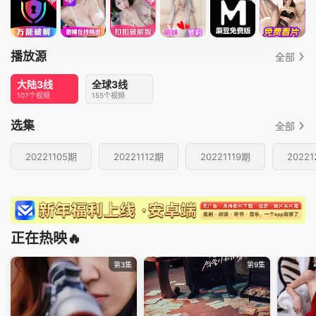
播放源
全部
大陆3线
全球3线
107个视频
155个视频
选集
全部
20221105期
20221112期
20221119期
2022
正在热映🔥
第3集
第9集