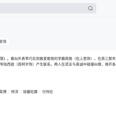
爱情
落》。看似外表乖巧实则敢爱敢恨的学霸周挽（包上恩饰），在高三那年
爷陆西骁（周柯宇饰）产生联系。两人在谎言与真诚中碰撞纠缠，揭开各
互相救赎，学会了爱与被爱。
英博
/
柯淳
/
徐媛屹娜
/
付伟伦