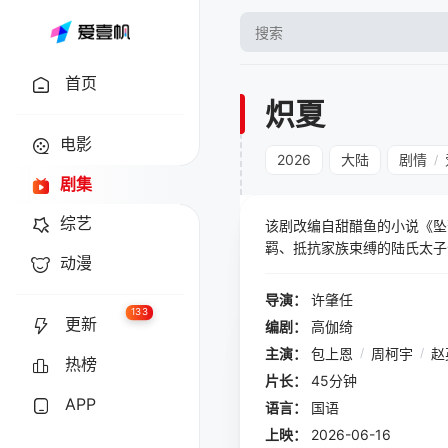
首页
炽夏
电影
2026
大陆
剧情
/
剧集
综艺
该剧改编自甜醋鱼的小说《坠
羁、抵抗家族束缚的陆氏太子
动漫
终解开彼此的心结，
导演：
许肇任
133
更新
编剧：
高伽绮
主演：
包上恩
/
周柯宇
/
赵
热榜
片长：
45分钟
APP
语言：
国语
上映：
2026-06-16