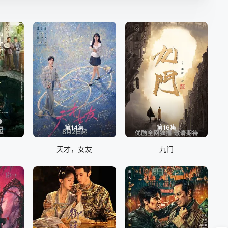
第14集
第16集
天才，女友
九门