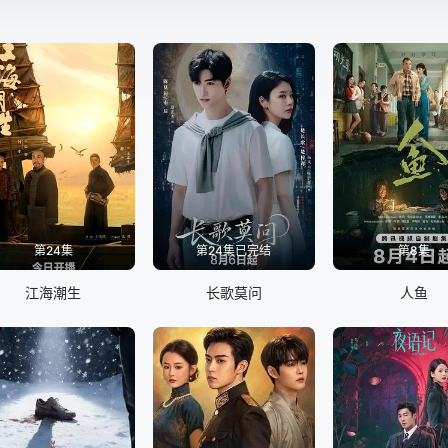
第24集
第24集已完结
第8集
江海潮生
长歌莫问
人鱼