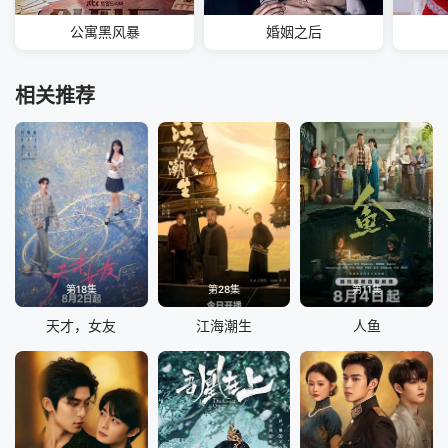
公寓黑风暴
婚姻之后
相关推荐
第18集
第28集
第11集
天才，女友
江海潮生
人鱼