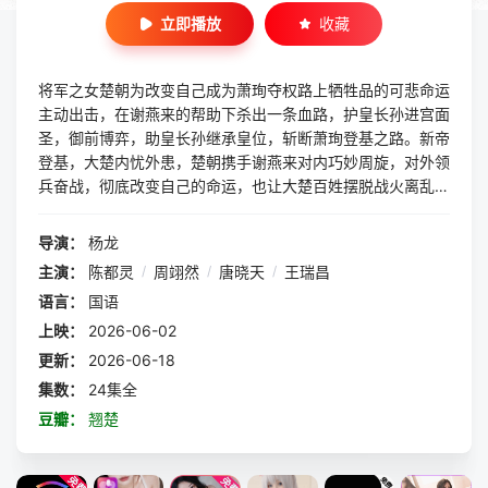
立即播放
收藏
将军之女楚朝为改变自己成为萧珣夺权路上牺牲品的可悲命运
主动出击，在谢燕来的帮助下杀出一条血路，护皇长孙进宫面
圣，御前博弈，助皇长孙继承皇位，斩断萧珣登基之路。新帝
登基，大楚内忧外患，楚朝携手谢燕来对内巧妙周旋，对外领
兵奋战，彻底改变自己的命运，也让大楚百姓摆脱战火离乱的
颠沛命运。
导演：
杨龙
主演：
陈都灵
/
周翊然
/
唐晓天
/
王瑞昌
语言：
国语
上映：
2026-06-02
更新：
2026-06-18
集数：
24集全
豆瓣：
翘楚