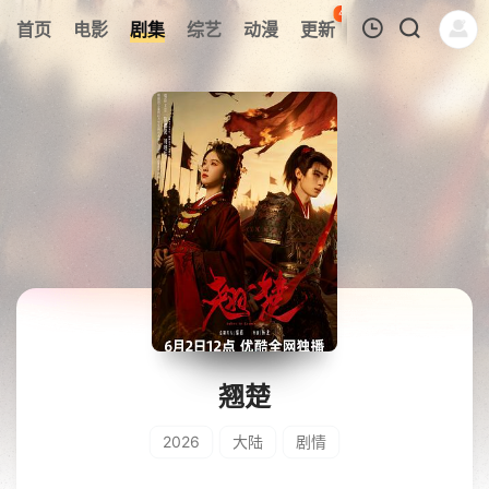
45
首页
电影
剧集
综艺
动漫
更新
热榜
APP
我的观影记录
暂无观看影片的记录
翘楚
2026
大陆
剧情