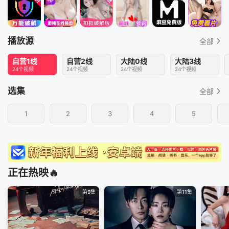
播放源
全部
自营1线
自营2线
大陆0线
大陆3线
24个视频
24个视频
24个视频
24个视频
选集
全部
1
2
3
4
5
正在热映🔥
第9集
第11集