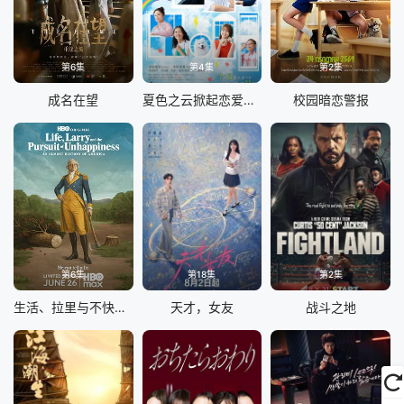
第6集
第4集
第2集
成名在望
夏色之云掀起恋爱与风暴
校园暗恋警报
第6集
第18集
第2集
生活、拉里与不快乐的追求：一部美国史
天才，女友
战斗之地