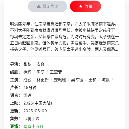
暂无片源
收藏
明洪熙元年，仁宗皇帝想迁都南京，命太子朱瞻基南下巡办。
不料太子刚到南京就遭遇爆炸埋伏，幸被小捕快吴定缘救下，
惊魂未定之余，又获悉仁宗病危。为防时局有变，太子须在十
五日内赶回北京。但他势单力孤，需要帮手：吴定缘是南京总
捕头之子，他见钱眼开，答应帮太子逃出金陵。两人又偶遇小
吏于谦，于谦发现太子身份，一心相助。受伤后的太子求助神
秘女医师苏荆溪，苏荆溪为查明密友之死真相，也决定加入护
导演：
张黎
/
安巍
送太子的队伍。四人各怀心思，在民间组织莲社的围追堵截
编剧：
徐辉
/
周萌
/
王莹菲
下，设法离开南京，沿大运河一路疾驰，辗转北上。他们在扬
主演：
成毅
/
林更新
/
姜珮瑶
/
吴幸键
/
王和
/
陈数
/
张志坚
州经历水牢危机，在淮安堤坝遭遇民众罢工，在济南与幕后黑
手对峙，又遭遇山东指挥使背叛，几番惊心动魄，终于化险为
片长：
45分钟
夷，平安回到北京，稳住大局。经此一程，朱瞻基和吴定缘等
语言：
国语
人都重新认识了自我、彼此以及天下。
上映：
2026(中国大陆)
更新：
2026-06-09
集数：
即将上映
豆瓣：
两京十五日