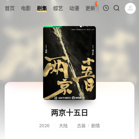
59
首页
电影
剧集
综艺
动漫
更新
热榜
APP
我的观影记录
暂无观看影片的记录
两京十五日
2026
大陆
古装
剧情
/