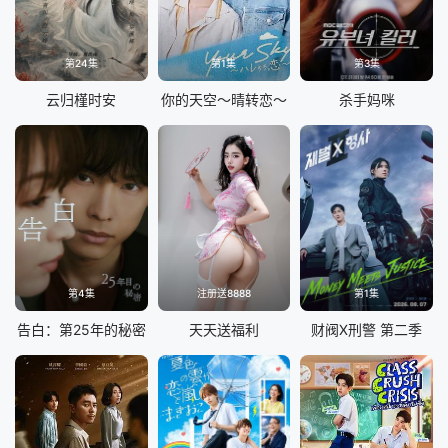
第24集
第1集
第3集
云归槿时安
你的天空～晴转恋～
杀手妈咪
第4集
注册送8888
第1集
告白：第25年的秘密
天天送福利
财阀X刑警 第二季