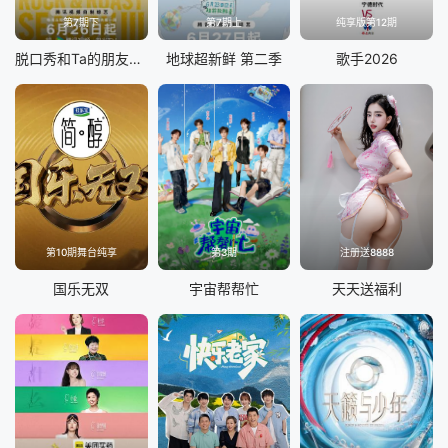
第7期下
第7期上
纯享版第12期
脱口秀和Ta的朋友们 第三季
地球超新鲜 第二季
歌手2026
第10期舞台纯享
第3期
注册送8888
国乐无双
宇宙帮帮忙
天天送福利