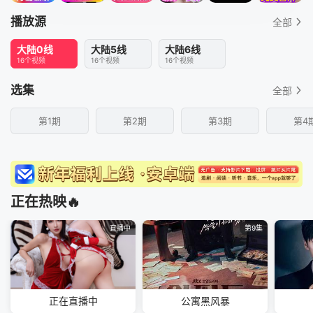
播放源
全部
大陆0线
大陆5线
大陆6线
16个视频
16个视频
16个视频
选集
全部
第1期
第2期
第3期
第4
正在热映🔥
直播中
第9集
正在直播中
公寓黑风暴