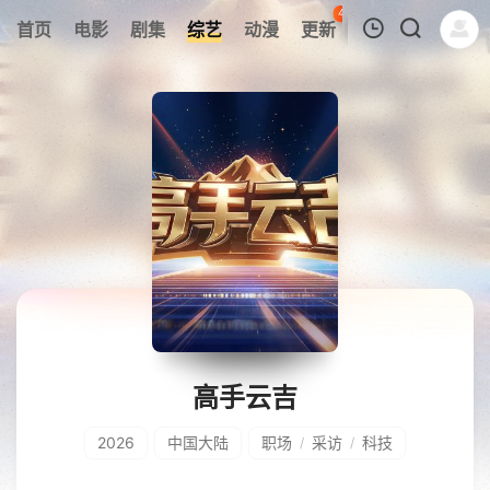
44
首页
电影
剧集
综艺
动漫
更新
热榜
APP
我的观影记录
暂无观看影片的记录
高手云吉
2026
中国大陆
职场
采访
科技
/
/