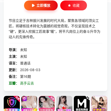
立即播放
收藏
节目立足于吉林振兴发展的时代大局，聚焦各领域的顶尖工
匠，将硬核技术转化为震撼的视觉奇观，不仅呈现技术之
“硬”，更深入挖掘工匠故事“暖”，将平凡岗位上的奋斗升华为
动人的先锋传奇。
导演：
未知
主演：
未知
语言：
普通话
更新：
2026-08-03
备注：
第16期
豆瓣：
高手云吉