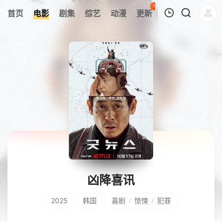
111
首页
电影
剧集
综艺
动漫
更新
热榜
APP
我的观影记录
暂无观看影片的记录
凶降喜讯
2025
韩国
喜剧
惊悚
犯罪
/
/