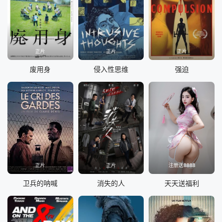
正片
正片
正片
废用身
侵入性思维
强迫
正片
正片
注册送8888
卫兵的呐喊
消失的人
天天送福利