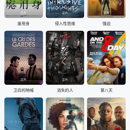
正片
正片
正片
废用身
侵入性思维
强迫
正片
正片
正片
卫兵的呐喊
消失的人
第八天