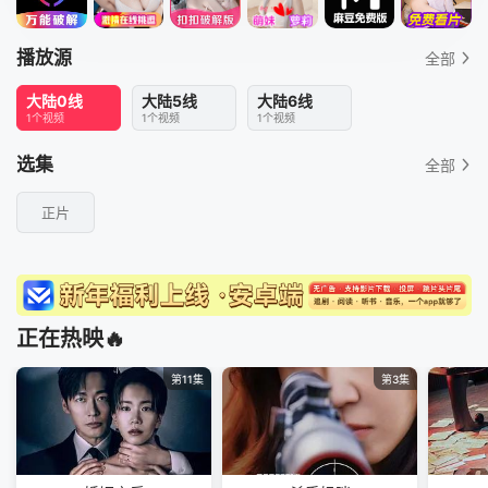
播放源
全部
大陆0线
大陆5线
大陆6线
1个视频
1个视频
1个视频
选集
全部
正片
正在热映🔥
第11集
第3集