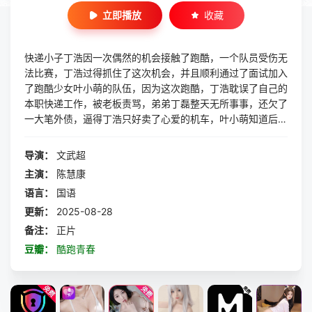
立即播放
收藏
快递小子丁浩因一次偶然的机会接触了跑酷，一个队员受伤无
法比赛，丁浩过得抓住了这次机会，并且顺利通过了面试加入
了跑酷少女叶小萌的队伍，因为这次跑酷，丁浩耽误了自己的
本职快递工作，被老板责骂，弟弟丁磊整天无所事事，还欠了
一大笔外债，逼得丁浩只好卖了心爱的机车，叶小萌知道后偷
偷买了回来送给丁浩，丁磊偷了张升的手机，结果张升发现了
丁磊和丁浩的关系，为了赢得城市跑酷对抗赛，绑架了丁磊，
导演：
文武超
顺势要挟丁浩输掉比赛，丁浩只能听从。结果李茉莉听到了张
主演：
陈慧康
升的计划后，告诉了叶小萌，叶小萌因为误会了丁浩和张升一
语言：
国语
起欺骗自己，找到丁浩，告诉丁浩真相，丁浩于是将计就计，
让张升放松了警惕，最终赢得了城市跑酷对抗赛的胜利。
更新：
2025-08-28
备注：
正片
豆瓣：
酷跑青春