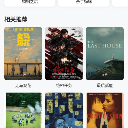
婚姻之后
杀手妈咪
相关推荐
正片
正片
正片
走马观花
绝密任务
最后孤屋