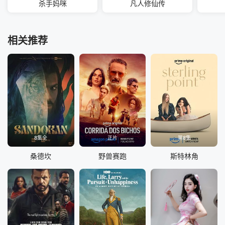
杀手妈咪
凡人修仙传
相关推荐
8集全
正片
第8集
桑德坎
野兽赛跑
斯特林角