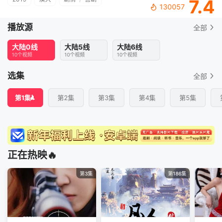
7.4
130057
播放源
全部
大陆0线
大陆5线
大陆6线
10个视频
10个视频
10个视频
选集
全部
第1集
第2集
第3集
第4集
第5集
正在热映🔥
第3集
第186集