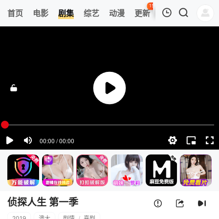
150
首页
电影
剧集
综艺
动漫
更新
热榜
APP
我的观影记录
侦探人生 第一季
第1集
清空
侦探人生 第一季
2019
澳大
剧情
/
喜剧