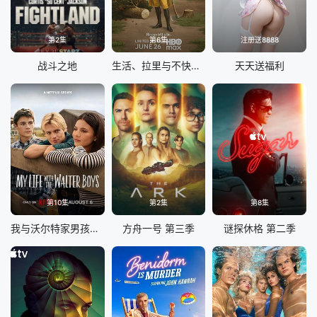
第2集
第6集
注册送8888
战斗之地
生活、拉里与不快乐的追求：一部美国史
天天送福利
第10集
第2集
第8集
我与沃尔特家男孩的生活 第三季
方舟一号 第三季
谜探休格 第二季