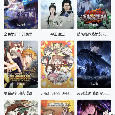
第125集
第126集
第127集
第128集
第129集
第130集
第131集
第132集
第271集
第121集
第50集
第133集
第134集
第135集
第136集
全民诡异：开局掌握零元购
禅王渡尘
破防临界线诡契无上限
第137集
第138集
第139集
第140集
第141集
第142集
第143集
第144集
第145集
第146集
第147集
第148集
第149集
第150集
第151集
第152集
第153集
第154集
第155集
第156集
第36集
第44集
第07集
第157集
第158集
第159集
第160集
氪金封神动态漫画第一季
元祖！BanG Dream酱
死灵法师,我即是天灾(2026)
第161集
第162集
第163集
第164集
第165集
第166集
第167集
第168集