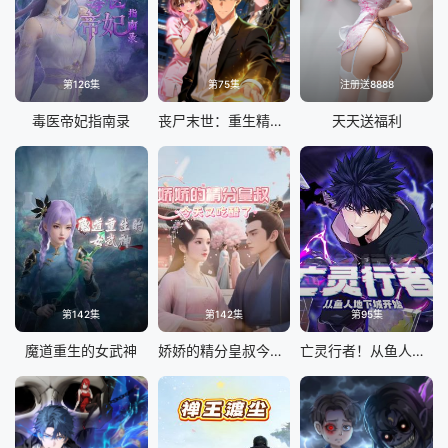
第81集
第82集
第83集
第84集
第85集
第86集
第87集
第88集
第126集
第75集
注册送8888
第89集
第90集
第91集
第92集
毒医帝妃指南录
丧尸末世：重生精神病院开始成神！动态漫画
天天送福利
第93集
第94集
第95集
第96集
第97集
第98集
第99集
第100集
第101集
第102集
第103集
第104集
第105集
第106集
第107集
第108集
第109集
第110集
第111集
第112集
第142集
第142集
第95集
魔道重生的女武神
娇娇的精分皇叔今天又吃醋了
亡灵行者！从鱼人地下城开始 动态漫画
第113集
第114集
第115集
第116集
第117集
第118集
第119集
第120集
第121集
第122集
第123集
第124集