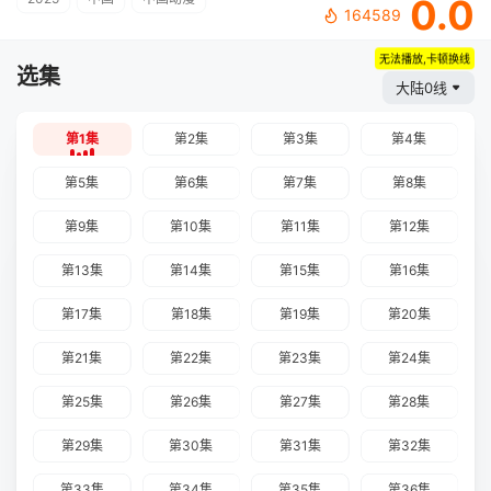
0.0
164589
无法播放,卡顿换线
选集
大陆0线
第1集
第2集
第3集
第4集
第5集
第6集
第7集
第8集
第9集
第10集
第11集
第12集
第13集
第14集
第15集
第16集
第17集
第18集
第19集
第20集
第21集
第22集
第23集
第24集
第25集
第26集
第27集
第28集
第29集
第30集
第31集
第32集
第33集
第34集
第35集
第36集