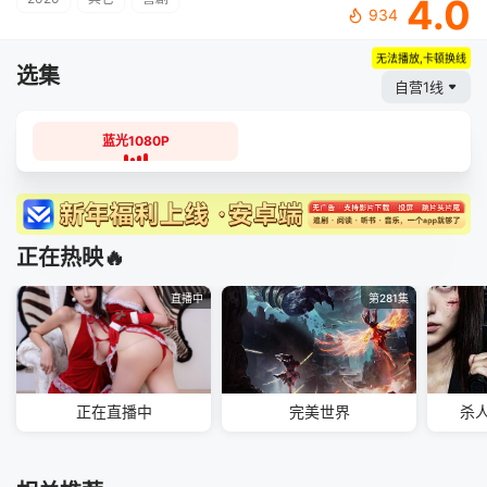
4.0
934
无法播放,卡顿换线
选集
自营1线
蓝光1080P
正在热映🔥
直播中
第281集
正在直播中
完美世界
杀