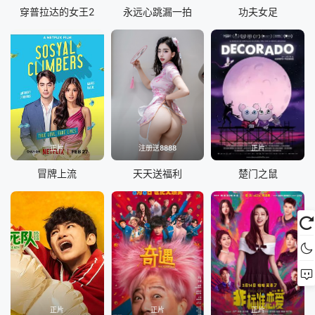
穿普拉达的女王2
永远心跳漏一拍
功夫女足
正片
注册送8888
正片
冒牌上流
天天送福利
楚门之鼠
正片
正片
正片