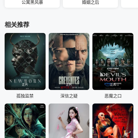
公寓黑风暴
婚姻之后
相关推荐
正片
正片
正片
孤独监禁
深信之疑
恶魔之口