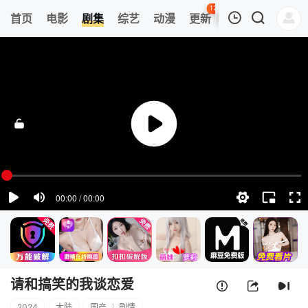
120
首页
电影
剧集
综艺
动漫
更新
热榜
APP
我的观影记录
请和搞笑的我谈恋爱
第01集
清空
请和搞笑的我谈恋爱
2024
大陆
国产
/
剧情