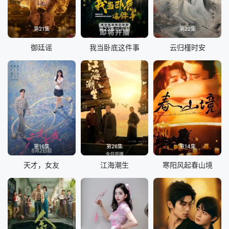
第21集
第23集已完结
第22集
御廷谣
我当卧底这件事
云归槿时安
第16集
第26集
第14集
天才，女友
江海潮生
寒阳风起春山境