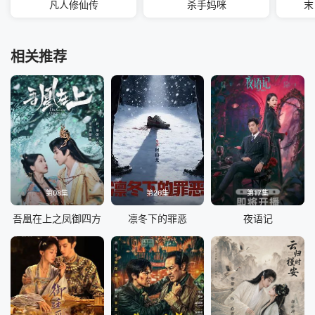
凡人修仙传
杀手妈咪
末
相关推荐
第08集
第26集
第17集
吾凰在上之凤御四方
凛冬下的罪恶
夜语记