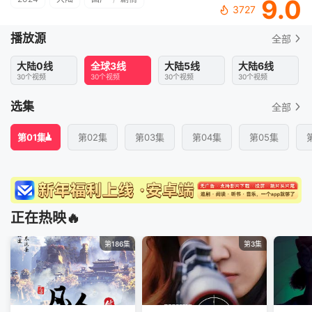
9.0
3727
播放源
全部
大陆0线
全球3线
大陆5线
大陆6线
30个视频
30个视频
30个视频
30个视频
选集
全部
第01集
第02集
第03集
第04集
第05集
正在热映🔥
第186集
第3集