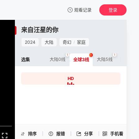
观看记录
登录
我的观影记录
来自汪星的你
来自汪星的你
HD
2024
大陆
奇幻
家庭
/
清空
1
1
1
1
大陆0线
大陆5线
大陆6线
选集
全球3线
HD
来自汪星的你 -HD
手机扫一扫继续看
排序
报错
分享
手机看