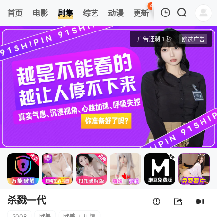
44
首页
电影
剧集
综艺
动漫
更新
热榜
APP
我的观影记录
杀戮一代
第01集
清空
杀戮一代
2008
欧美
欧美
/
剧情