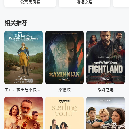
公寓黑风暴
婚姻之后
相关推荐
第6集
8集全
第2集
生活、拉里与不快乐的追求：一部美国史
桑德坎
战斗之地