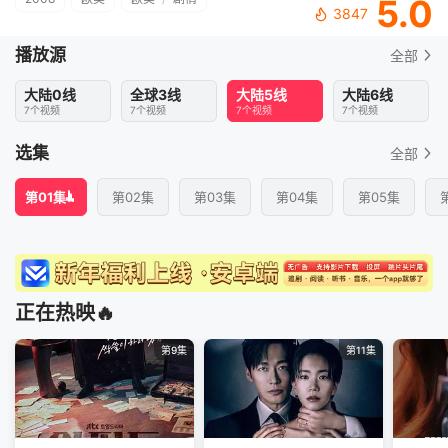
5.0
3847
播放源
全部
大陆0线
全球3线
大陆5线
大陆6线
7个视频
7个视频
7个视频
7个视频
选集
全部
第01集
第02集
第03集
第04集
第05集
正在热映🔥
第9集
第11集