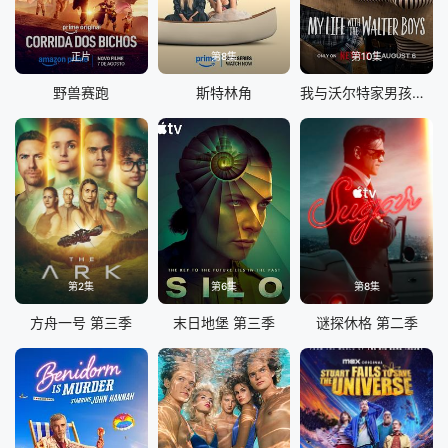
正片
第8集
第10集
野兽赛跑
斯特林角
我与沃尔特家男孩的生活 第三季
第2集
第6集
第8集
方舟一号 第三季
末日地堡 第三季
谜探休格 第二季