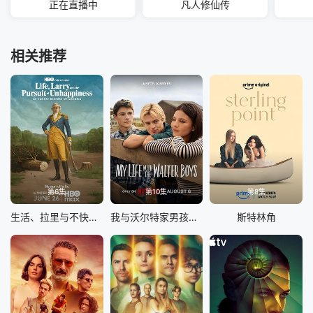
正在直播中
凡人修仙传
相关推荐
第6集
第10集
第8集
生活、拉里与不快乐的追求：一部美国史
我与沃尔特家男孩的生活 第三季
斯特林角