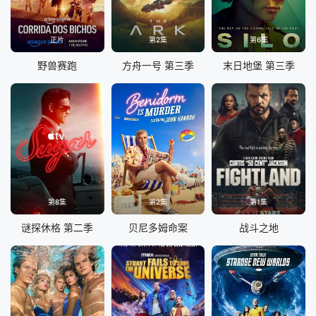
正片
第2集
第6集
野兽赛跑
方舟一号 第三季
末日地堡 第三季
第8集
第2集
第1集
谜探休格 第二季
贝尼多姆命案
战斗之地