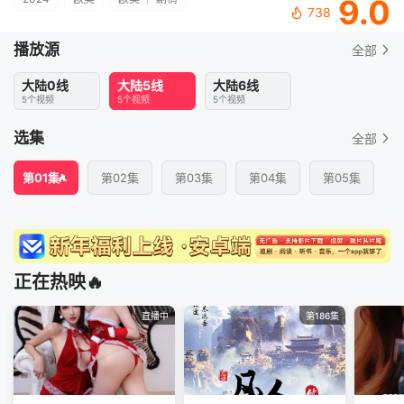
9.0
738
播放源
全部
大陆0线
大陆5线
大陆6线
5个视频
5个视频
5个视频
选集
全部
第01集
第02集
第03集
第04集
第05集
正在热映🔥
直播中
第186集