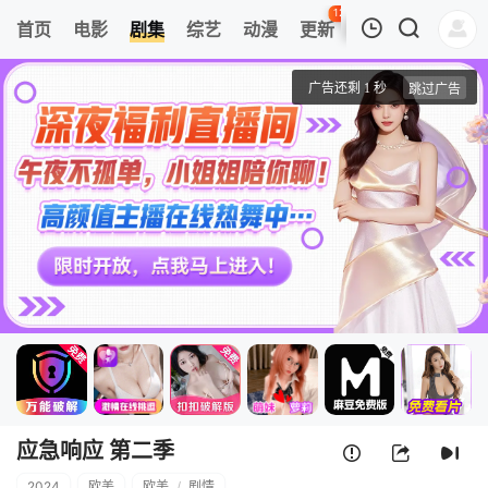
126
首页
电影
剧集
综艺
动漫
更新
热榜
APP
我的观影记录
应急响应 第二季
第01集
清空
应急响应 第二季
2024
欧美
欧美
/
剧情